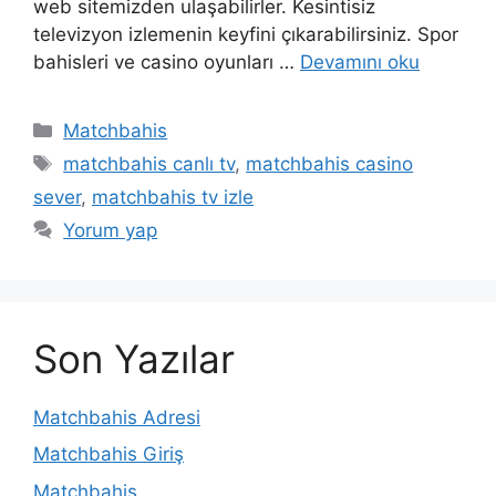
web sitemizden ulaşabilirler. Kesintisiz
televizyon izlemenin keyfini çıkarabilirsiniz. Spor
bahisleri ve casino oyunları …
Devamını oku
Kategoriler
Matchbahis
Etiketler
matchbahis canlı tv
,
matchbahis casino
sever
,
matchbahis tv izle
Yorum yap
Son Yazılar
Matchbahis Adresi
Matchbahis Giriş
Matchbahis