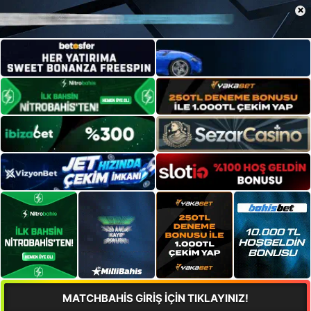
×
MATCHBAHİS GİRİŞ İÇİN TIKLAYINIZ!