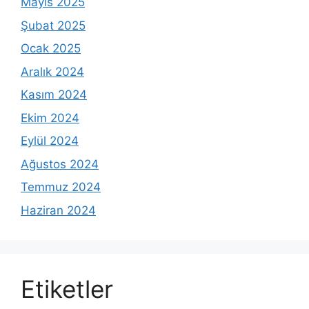
Mayıs 2025
Şubat 2025
Ocak 2025
Aralık 2024
Kasım 2024
Ekim 2024
Eylül 2024
Ağustos 2024
Temmuz 2024
Haziran 2024
Etiketler