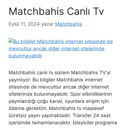
Matchbahis Canlı Tv
Eylül 11, 2024
yazar
Matchbahis
Matchbahis canlı tv sistem Matchbahis TV’yi
yayınlıyor. Bu bilgiler Matchbahis internet
sitesinde de mevcuttur ancak diğer internet
sitelerinde bulunmayabilir. Spor etkinliklerinin
yayınlandığı çoğu kanal, oyunlara erişim için
ödeme gerektirir. Matchbahis tv maalesef
ücretsiz yayın yapmaktadır. Transfer 24 saat
içerisinde tamamlanacaktır. İzleyiciler programa