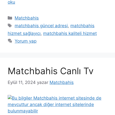
oku
Kategoriler
Matchbahis
Etiketler
matchbahis güncel adresi
,
matchbahis
hizmet sağlayıcı
,
matchbahis kaliteli hizmet
Yorum yap
Matchbahis Canlı Tv
Eylül 11, 2024
yazar
Matchbahis