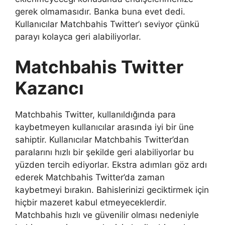
gerek olmamasıdır. Banka buna evet dedi.
Kullanıcılar Matchbahis Twitter’ı seviyor çünkü
parayı kolayca geri alabiliyorlar.
Matchbahis Twitter
Kazancı
Matchbahis Twitter, kullanıldığında para
kaybetmeyen kullanıcılar arasında iyi bir üne
sahiptir. Kullanıcılar Matchbahis Twitter’dan
paralarını hızlı bir şekilde geri alabiliyorlar bu
yüzden tercih ediyorlar. Ekstra adımları göz ardı
ederek Matchbahis Twitter’da zaman
kaybetmeyi bırakın. Bahislerinizi geciktirmek için
hiçbir mazeret kabul etmeyeceklerdir.
Matchbahis hızlı ve güvenilir olması nedeniyle