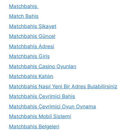
Matchbahis
Match Bahis
Matchbahis Şikayet
Matchbahis Güncel
Matchbahis Adresi
Matchbahis Giriş
Matchbahis Casino Oyunları
Matchbahis Katılın
Matchbahis Nasıl Yeni Bir Adres Bulabilirsiniz
Matchbahis Çevrimiçi Bahis
Matchbahis Çevrimiçi Oyun Oynama
Matchbahis Mobil Sistemi
Matchbahis Belgeleri