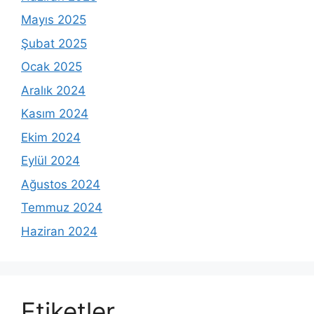
Mayıs 2025
Şubat 2025
Ocak 2025
Aralık 2024
Kasım 2024
Ekim 2024
Eylül 2024
Ağustos 2024
Temmuz 2024
Haziran 2024
Etiketler