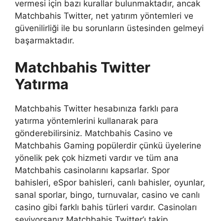
vermesi için bazı kurallar bulunmaktadır, ancak
Matchbahis Twitter, net yatırım yöntemleri ve
güvenilirliği ile bu sorunların üstesinden gelmeyi
başarmaktadır.
Matchbahis Twitter
Yatırma
Matchbahis Twitter hesabınıza farklı para
yatırma yöntemlerini kullanarak para
gönderebilirsiniz. Matchbahis Casino ve
Matchbahis Gaming popülerdir çünkü üyelerine
yönelik pek çok hizmeti vardır ve tüm ana
Matchbahis casinolarını kapsarlar. Spor
bahisleri, eSpor bahisleri, canlı bahisler, oyunlar,
sanal sporlar, bingo, turnuvalar, casino ve canlı
casino gibi farklı bahis türleri vardır. Casinoları
seviyorsanız Matchbahis Twitter’ı takip