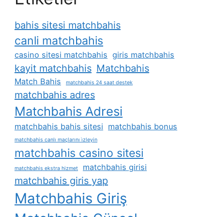
bahis sitesi matchbahis
canli matchbahis
casino sitesi matchbahis
giris matchbahis
kayit matchbahis
Matchbahis
Match Bahis
matchbahis 24 saat destek
matchbahis adres
Matchbahis Adresi
matchbahis bahis sitesi
matchbahis bonus
matchbahis canlı maçlarını i̇zleyin
matchbahis casino sitesi
matchbahis girisi
matchbahis ekstra hizmet
matchbahis giris yap
Matchbahis Giriş