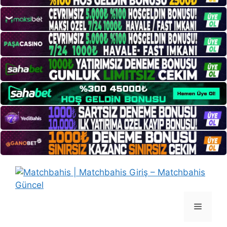
İçeriğe
atla
Menü