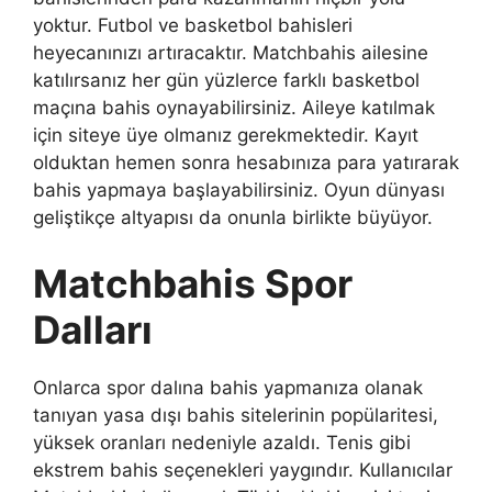
yoktur. Futbol ve basketbol bahisleri
heyecanınızı artıracaktır. Matchbahis ailesine
katılırsanız her gün yüzlerce farklı basketbol
maçına bahis oynayabilirsiniz. Aileye katılmak
için siteye üye olmanız gerekmektedir. Kayıt
olduktan hemen sonra hesabınıza para yatırarak
bahis yapmaya başlayabilirsiniz. Oyun dünyası
geliştikçe altyapısı da onunla birlikte büyüyor.
Matchbahis Spor
Dalları
Onlarca spor dalına bahis yapmanıza olanak
tanıyan yasa dışı bahis sitelerinin popülaritesi,
yüksek oranları nedeniyle azaldı. Tenis gibi
ekstrem bahis seçenekleri yaygındır. Kullanıcılar