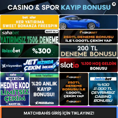
×
MATCHBAHİS GİRİŞ İÇİN TIKLAYINIZ!