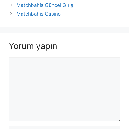
Matchbahis Güncel Giriş
Matchbahis Casino
Yorum yapın
Yorum