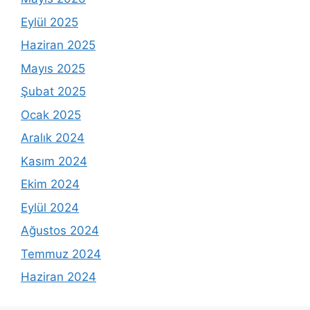
Eylül 2025
Haziran 2025
Mayıs 2025
Şubat 2025
Ocak 2025
Aralık 2024
Kasım 2024
Ekim 2024
Eylül 2024
Ağustos 2024
Temmuz 2024
Haziran 2024