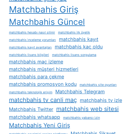
Matchbahis Giriş
Matchbahis Güncel
matchbahis hesabı nasıl silinir
matchbahis i̇lk üyelik
matchbahis kayıt
matchbahis i̇nceleme yorumları
matchbahis kaç oldu
matchbahis kayıt avantajları
matchbahis lisans bilgileri
matchbahis lisans sorgulama
matchbahis maç izleme
matchbahis müşteri hizmetleri
matchbahis para çekme
matchbahis promosyon kodu
matchbahis site oyunları
Matchbahis Telegram
matchbahis teknolojik erişim
matchbahis tv canli maç
matchbahis tv izle
matchbahis web sitesi
Matchbahis Twitter
matchbahis whatsapp
matchbahis yabancı i̇zin
Matchbahis Yeni Giriş
Matchbahis Şikayet