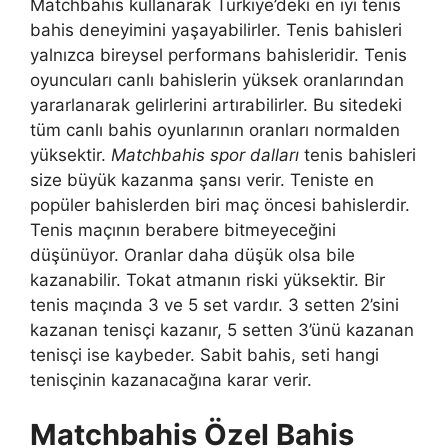
Matchbahis kullanarak Türkiye’deki en iyi tenis
bahis deneyimini yaşayabilirler. Tenis bahisleri
yalnızca bireysel performans bahisleridir. Tenis
oyuncuları canlı bahislerin yüksek oranlarından
yararlanarak gelirlerini artırabilirler. Bu sitedeki
tüm canlı bahis oyunlarının oranları normalden
yüksektir.
Matchbahis spor dalları
tenis bahisleri
size büyük kazanma şansı verir. Teniste en
popüler bahislerden biri maç öncesi bahislerdir.
Tenis maçının berabere bitmeyeceğini
düşünüyor. Oranlar daha düşük olsa bile
kazanabilir. Tokat atmanın riski yüksektir. Bir
tenis maçında 3 ve 5 set vardır. 3 setten 2’sini
kazanan tenisçi kazanır, 5 setten 3’ünü kazanan
tenisçi ise kaybeder. Sabit bahis, seti hangi
tenisçinin kazanacağına karar verir.
Matchbahis Özel Bahis