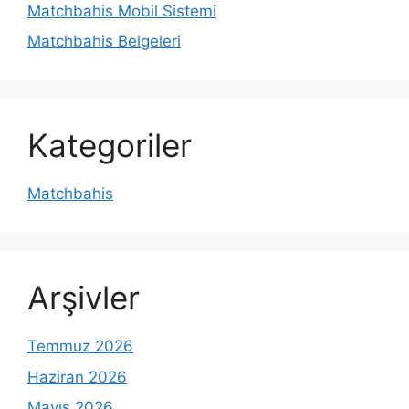
Matchbahis Mobil Sistemi
Matchbahis Belgeleri
Kategoriler
Matchbahis
Arşivler
Temmuz 2026
Haziran 2026
Mayıs 2026