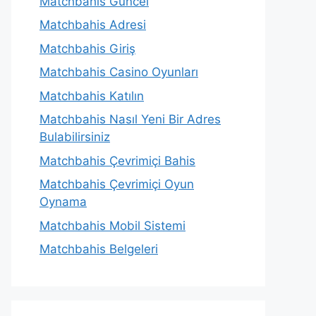
Matchbahis Güncel
Matchbahis Adresi
Matchbahis Giriş
Matchbahis Casino Oyunları
Matchbahis Katılın
Matchbahis Nasıl Yeni Bir Adres
Bulabilirsiniz
Matchbahis Çevrimiçi Bahis
Matchbahis Çevrimiçi Oyun
Oynama
Matchbahis Mobil Sistemi
Matchbahis Belgeleri