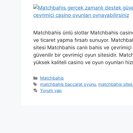
Matchbahis ünlü slotlar Matchbahis casin
ve ticaret yapma fırsatı sunuyor. Matchba
sitesi Matchbahis canlı bahis ve çevrimiçi
güvenilir bir çevrimiçi oyun sitesidir. M
yüksek kaliteli casino ve oyun oyunları hi
Kategoriler
Matchbahis
Etiketler
matchbahis baccarat oyunu
,
matchbahis sites
Yorum yap