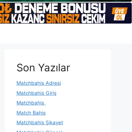
Son Yazılar
Matchbahis Adresi
Matchbahis Giriş
Matchbahis
Match Bahis
Matchbahis Şikayet