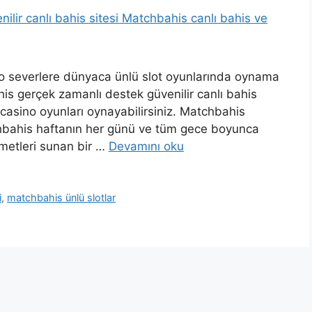
o severlere dünyaca ünlü slot oyunlarında oynama
his gerçek zamanlı destek güvenilir canlı bahis
 casino oyunları oynayabilirsiniz. Matchbahis
atchbahis haftanın her günü ve tüm gece boyunca
zmetleri sunan bir …
Devamını oku
i
,
matchbahis ünlü slotlar