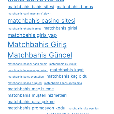
matchbahis bahis sitesi
matchbahis bonus
matchbahis canlı maçlarını i̇zleyin
matchbahis casino sitesi
matchbahis girisi
matchbahis ekstra hizmet
matchbahis giris yap
Matchbahis Giriş
Matchbahis Güncel
matchbahis hesabı nasıl silinir
matchbahis i̇lk üyelik
matchbahis kayıt
matchbahis i̇nceleme yorumları
matchbahis kaç oldu
matchbahis kayıt avantajları
matchbahis lisans bilgileri
matchbahis lisans sorgulama
matchbahis maç izleme
matchbahis müşteri hizmetleri
matchbahis para çekme
matchbahis promosyon kodu
matchbahis site oyunları