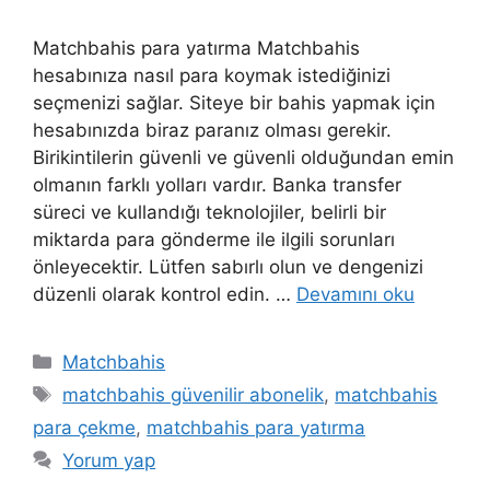
Matchbahis para yatırma Matchbahis
hesabınıza nasıl para koymak istediğinizi
seçmenizi sağlar. Siteye bir bahis yapmak için
hesabınızda biraz paranız olması gerekir.
Birikintilerin güvenli ve güvenli olduğundan emin
olmanın farklı yolları vardır. Banka transfer
süreci ve kullandığı teknolojiler, belirli bir
miktarda para gönderme ile ilgili sorunları
önleyecektir. Lütfen sabırlı olun ve dengenizi
düzenli olarak kontrol edin. …
Devamını oku
Kategoriler
Matchbahis
Etiketler
matchbahis güvenilir abonelik
,
matchbahis
para çekme
,
matchbahis para yatırma
Yorum yap