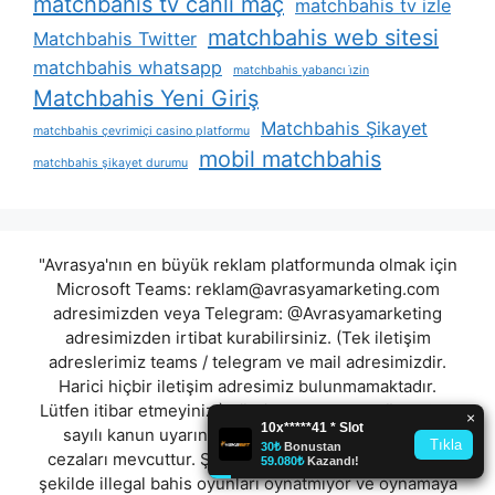
matchbahis tv canli maç
matchbahis tv izle
matchbahis web sitesi
Matchbahis Twitter
matchbahis whatsapp
matchbahis yabancı i̇zin
Matchbahis Yeni Giriş
Matchbahis Şikayet
matchbahis çevrimiçi casino platformu
mobil matchbahis
matchbahis şikayet durumu
"Avrasya'nın en büyük reklam platformunda olmak için
Microsoft Teams:
reklam@avrasyamarketing.com
adresimizden veya Telegram: @Avrasyamarketing
adresimizden irtibat kurabilirsiniz. (Tek iletişim
adreslerimiz teams / telegram ve mail adresimizdir.
Harici hiçbir iletişim adresimiz bulunmamaktadır.
Lütfen itibar etmeyiniz.) Türkiye yasalarına göre 7258
sayılı kanun uyarınca yasa dışı bahis oynamanın
cezaları mevcuttur. Şu an bulunduğunuz site hiç bir
şekilde illegal bahis oyunları oynatmıyor ve oynamaya