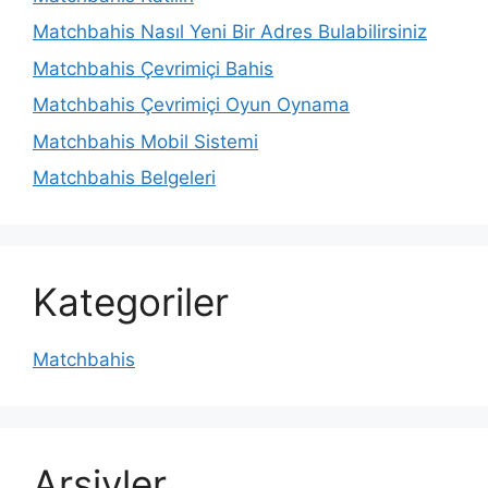
Matchbahis Nasıl Yeni Bir Adres Bulabilirsiniz
Matchbahis Çevrimiçi Bahis
Matchbahis Çevrimiçi Oyun Oynama
Matchbahis Mobil Sistemi
Matchbahis Belgeleri
Kategoriler
Matchbahis
Arşivler