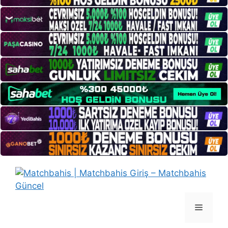
İçeriğe
atla
Menü