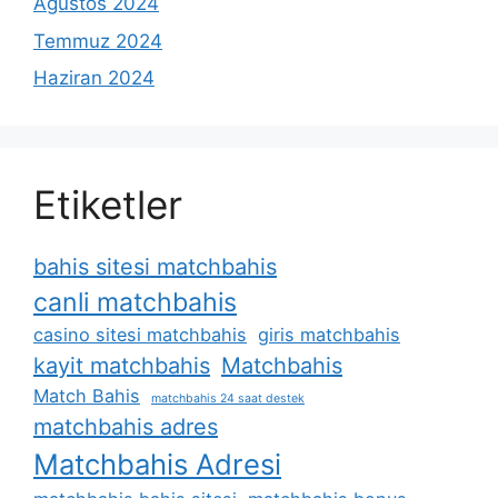
Ağustos 2024
Temmuz 2024
Haziran 2024
Etiketler
bahis sitesi matchbahis
canli matchbahis
casino sitesi matchbahis
giris matchbahis
kayit matchbahis
Matchbahis
Match Bahis
matchbahis 24 saat destek
matchbahis adres
Matchbahis Adresi