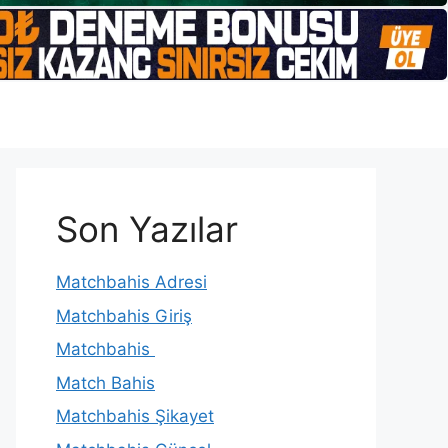
Son Yazılar
Matchbahis Adresi
Matchbahis Giriş
Matchbahis
Match Bahis
Matchbahis Şikayet