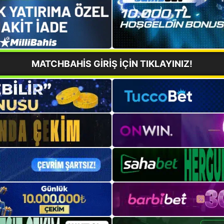
MATCHBAHİS GİRİŞ İÇİN TIKLAYINIZ!