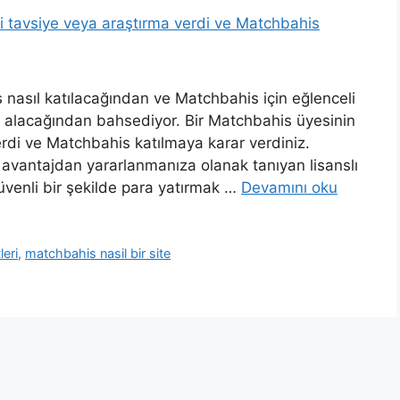
nasıl katılacağından ve Matchbahis için eğlenceli
ıl alacağından bahsediyor. Bir Matchbahis üyesinin
erdi ve Matchbahis katılmaya karar verdiniz.
avantajdan yararlanmanıza olanak tanıyan lisanslı
 güvenli bir şekilde para yatırmak …
Devamını oku
eri
,
matchbahis nasil bir site