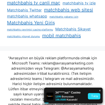
matchbahis tv canli maç
matchbahis tv izle
matchbahis web sitesi
Matchbahis Twitter
matchbahis whatsapp
matchbahis yabancı i̇zin
Matchbahis Yeni Giriş
Matchbahis Şikayet
matchbahis çevrimiçi casino platformu
mobil matchbahis
matchbahis şikayet durumu
"Avrasya'nın en büyük reklam platformunda olmak için
Microsoft Teams:
reklam@avrasyamarketing.com
adresimizden veya Telegram: @Avrasyamarketing
adresimizden irtibat kurabilirsiniz. (Tek iletişim
adreslerimiz teams / telegram ve mail adresimizdir.
Harici hiçbir iletişim adresimiz bulunmamaktadır.
Lütfen itibar etmeyiniz.) Türkiye yasalarına göre 7258
sayılı kanun uyarınca yasa dışı bahis oynamanın
cezaları mevcuttur. Şu an bulunduğunuz site hiç bir
şekilde illegal bahis oyunları oynatmıyor ve oynamaya