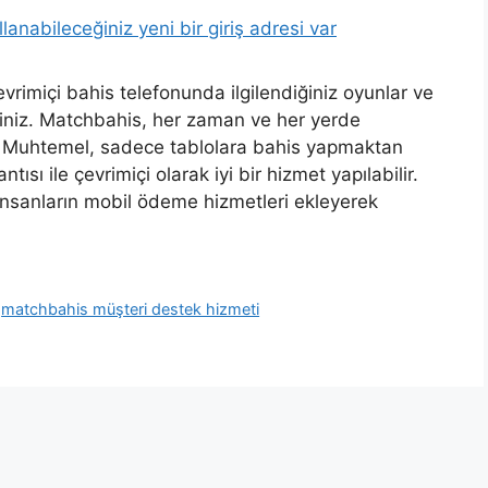
rimiçi bahis telefonunda ilgilendiğiniz oyunlar ve
irsiniz. Matchbahis, her zaman ve her yerde
var. Muhtemel, sadece tablolara bahis yapmaktan
tısı ile çevrimiçi olarak iyi bir hizmet yapılabilir.
 insanların mobil ödeme hizmetleri ekleyerek
,
matchbahis müşteri destek hizmeti