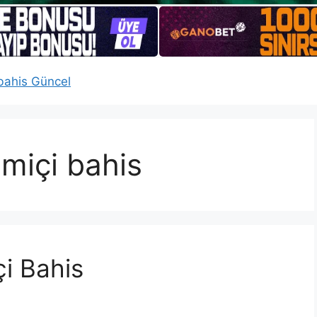
miçi bahis
i Bahis