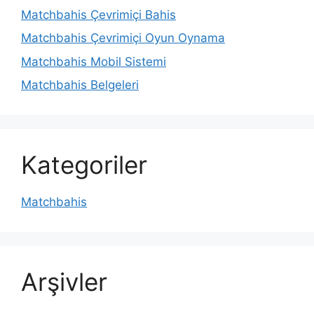
Matchbahis Çevrimiçi Bahis
Matchbahis Çevrimiçi Oyun Oynama
Matchbahis Mobil Sistemi
Matchbahis Belgeleri
Kategoriler
Matchbahis
Arşivler