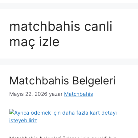
matchbahis canli
maç izle
Matchbahis Belgeleri
Mayıs 22, 2026
yazar
Matchbahis