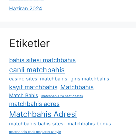
Haziran 2024
Etiketler
bahis sitesi matchbahis
canli matchbahis
casino sitesi matchbahis
giris matchbahis
kayit matchbahis
Matchbahis
Match Bahis
matchbahis 24 saat destek
matchbahis adres
Matchbahis Adresi
matchbahis bahis sitesi
matchbahis bonus
matchbahis canlı maçlarını i̇zleyin