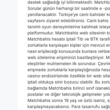
destek sağladığı iyi bilinmektedir. Matchb
Sorular günün herhangi bir saatinde e -pos
yanıtlanacaktır. Türkiye’ye canlı bahisler
sayfasını ziyaret edebilirsiniz. Canlı bahis
tanımlı oyun deneyimlerine katılmak isteye
platformudur. Matchbahis web sitesinin birin
Matchbahis hesabı iptali Tib ve BTK tara
zorluklarla karşılaşan kişiler için mevcut 
nasıl erişileceği konusunda bunlara rehb
web sitelerine erişiminizi basitleştiriyor. 
eleştiriler muhtemelen ilk sorundur. Çevrim
erişmede zorluklarla karşılaştığınızda hesa
casino endüstrisinde özellikle bir web sit
iptali oldukça sinir bozucu olabilir. Bu zor
bağlamda Matchbahis birinci sınıf olanaklar 
postalar ve diğer teknolojik gelişmeler y
Matchbahis sonra 18 yaş ve üstü iseniz, site
karşılaşmayacaksınız. Para tasarrufu sağl