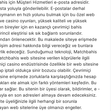
ahis için Müşteri Hizmetleri e-posta adresidir.
ta yoluyla gönderilebilir. E-postalar derhal
 koymanın en hızlı yolunu bulmak için bu özel web
 ve casino oyunları, yüksek kaliteli ve yüksek
n bireyler için en kazançlı çevrimiçi bahis
cil eleştirisi sık sık bağlantı sorunlarıdır.
fından önlenecektir. Bu makalede siteye erişmede
erişim adresi hakkında bilgi vereceğiz ve bunlara
erlik edeceğiz. Sunduğumuz teknoloji, Matchbahis
Matchbahis web sitesine verilen köprülerle ilgili
içi casino endüstrisinde özellikle bir web sitesine
p iptali oldukça sinir bozucu olabilir. Çevrimiçi
esine erişmede zorluklarla karşılaştığınızda hesap
lukları ele almak için farklı yöntemleri keşfedin. Bu
sağlar. Bu sitenin bir üyesi olarak, bildirimler, e -
oluyla en son adresleri almaya devam edeceksiniz.
 üyeliğinizle ilgili herhangi bir sorunla
ayan web sitelerine üye olmanızı engeller.