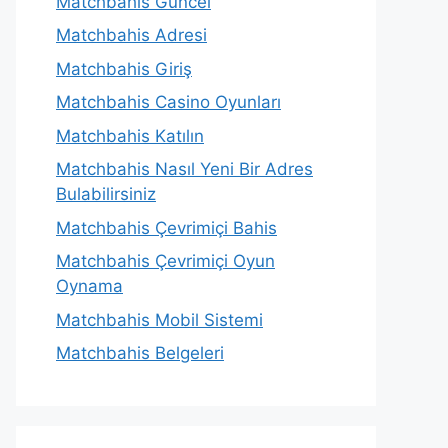
Matchbahis Güncel
Matchbahis Adresi
Matchbahis Giriş
Matchbahis Casino Oyunları
Matchbahis Katılın
Matchbahis Nasıl Yeni Bir Adres
Bulabilirsiniz
Matchbahis Çevrimiçi Bahis
Matchbahis Çevrimiçi Oyun
Oynama
Matchbahis Mobil Sistemi
Matchbahis Belgeleri