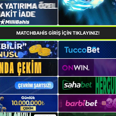
MATCHBAHİS GİRİŞ İÇİN TIKLAYINIZ!